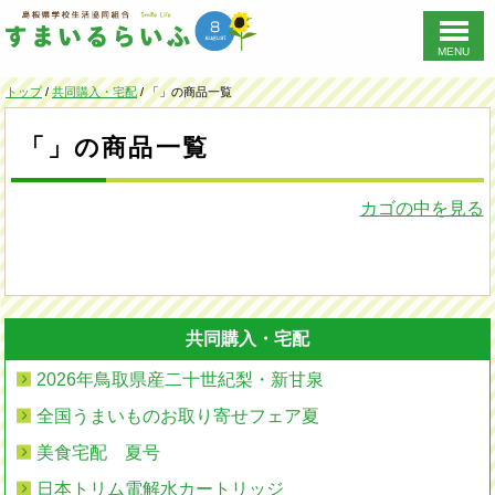
MENU
このページの本文へ
現
トップ
/
共同購入・宅配
/
「」の商品一覧
在
の
「」の商品一覧
位
置：
カゴの中を見る
共同購入・宅配
2026年鳥取県産二十世紀梨・新甘泉
全国うまいものお取り寄せフェア夏
美食宅配 夏号
日本トリム電解水カートリッジ